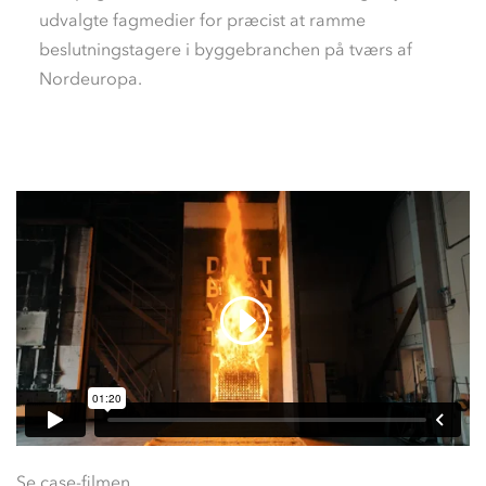
udvalgte fagmedier for præcist at ramme
beslutningstagere i byggebranchen på tværs af
Nordeuropa.
Se case-filmen