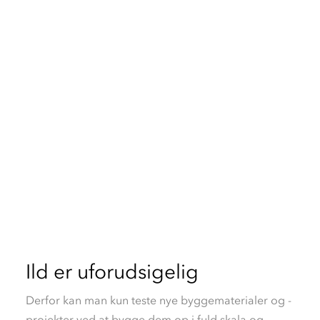
Don’t burn
your time
Leads og nye kunder til markedslederen DBI
Ild er uforudsigelig
Derfor kan man kun teste nye byggematerialer og -
projekter ved at bygge dem op i fuld skala og