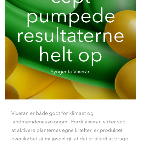
pumpede
resultaterne
helt op
Syngenta Vixeran
Vixeran er både godt for klimaet og
landmændenes økonomi. Fordi Vixeran virker ved
at aktivere planternes egne kræfter, er produktet
ovenikøbet så miljøvenligt, at det er tilladt at bruge