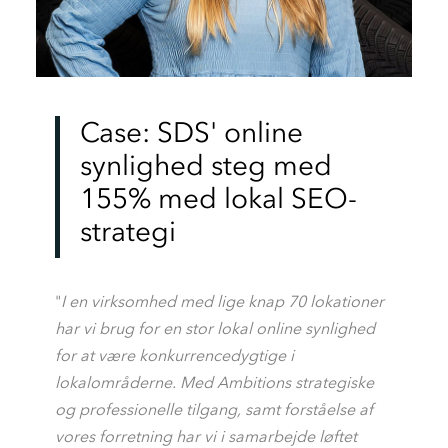
Case: SDS' online
synlighed steg med
155% med lokal SEO-
strategi
"
I en virksomhed med lige knap 70 lokationer
har vi brug for en stor lokal online synlighed
for at være konkurrencedygtige i
lokalområderne.
Med Ambitions strategiske
og professionelle tilgang, samt forståelse af
vores forretning har vi i samarbejde løftet