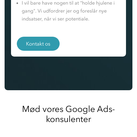
I vil bare have nogen til at "holde hjulene i
gang". Vi udfordrer jer og foreslår nye
indsatser, når vi ser potentiale.
Kontakt os
Mød vores Google Ads-
konsulenter