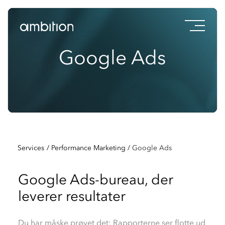
Videoafspiller
Videoafspiller
Google Ads
Services
/
Performance Marketing
/
Google Ads
Google Ads-bureau, der
leverer resultater
Du har måske prøvet det: Rapporterne ser flotte ud