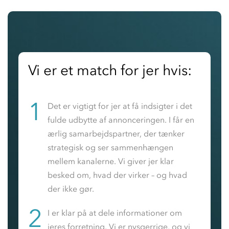
Vi er et match for jer hvis:
1
Det er vigtigt for jer at få indsigter i det
fulde udbytte af annonceringen. I får en
ærlig samarbejdspartner, der tænker
strategisk og ser sammenhængen
mellem kanalerne. Vi giver jer klar
besked om, hvad der virker – og hvad
der ikke gør.
2
I er klar på at dele informationer om
jeres forretning. Vi er nysgerrige, og vi