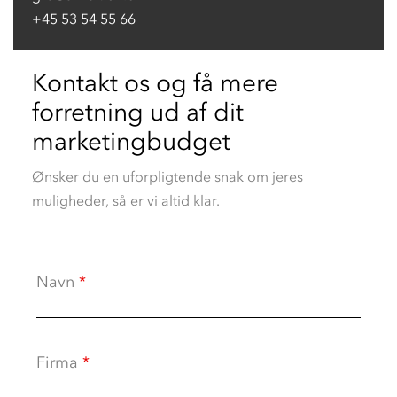
+45 53 54 55 66
Kontakt os og få mere
forretning ud af dit
marketingbudget
Ønsker du en uforpligtende snak om jeres
muligheder, så er vi altid klar.
Navn
*
Firma
*