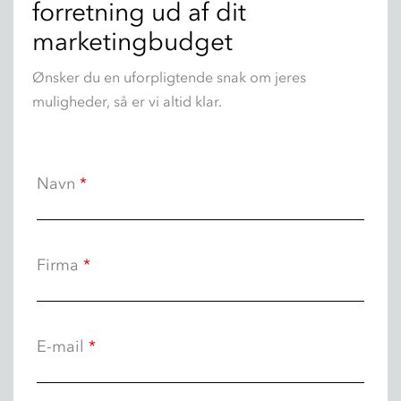
forretning ud af dit
marketingbudget
Ønsker du en uforpligtende snak om jeres
muligheder, så er vi altid klar.
Navn
*
Firma
*
E-mail
*