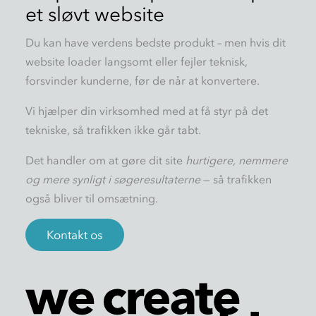
et sløvt website
Du kan have verdens bedste produkt – men hvis dit
website loader langsomt eller fejler teknisk,
forsvinder kunderne, før de når at konvertere.
Vi hjælper din virksomhed med at få styr på det
tekniske, så trafikken ikke går tabt.
Det handler om at gøre dit site
hurtigere, nemmere
og mere synligt i søgeresultaterne
— så trafikken
også bliver til omsætning.
Kontakt os