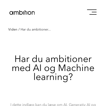
Viden
/
Har du ambitioner...
Har du ambitioner
med AI og Machine
learning?
I dette indlæg kan du læse om AI, Generativ AI og