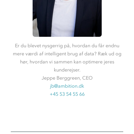
Er du blevet nysgerrig på, hvordan du får endnu
mere værdi af intelligent brug af data? Ræk ud og
hør, hvordan vi sammen kan optimere jeres
kunderejser.
J
eppe Berggreen, CEO
jb@ambition.dk
+45 53 54 55 66