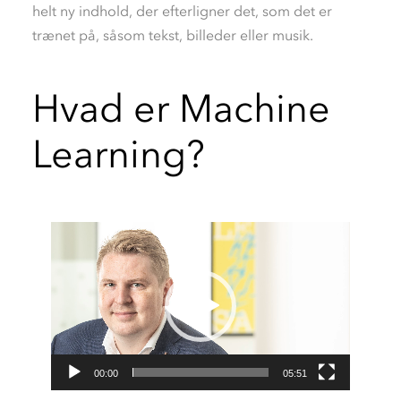
helt ny indhold, der efterligner det, som det er
trænet på, såsom tekst, billeder eller musik.
Hvad er Machine
Learning?
Videoafspiller
00:00
05:51