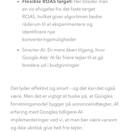
Flexible ROAS target:
Her tillader man
en vis afvigelse fra det faste target
ROAS, hvilket giver algoritmen bedre
råderum til at eksperimentere og
identificere nye
konverteringsmuligheder
Sm
arter
AI
:
En mere åben tilgang, hvor
Google
Ads
’ AI får friere tøjler til at gå
bredere ud i
budgivningen
Det lyder effektivt og smart – og det
kan
det også
være. Men det er vigtigt at huske på, at Googles
forretningsmodel bygger på annonceindtægter.
Af
erfaring med Googles tidligere AI-
implementeringer ved vi, at man bør være varsom
og ikke ukritisk give helt frie tøjler.